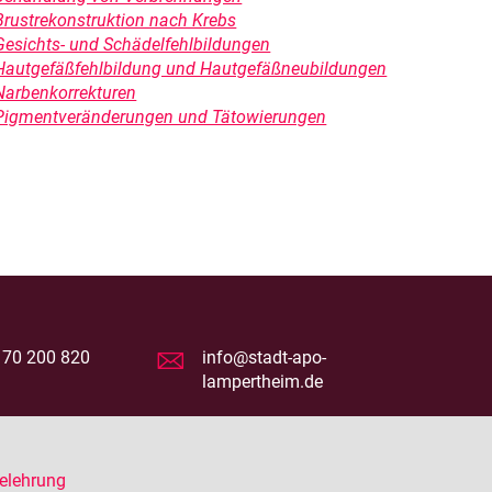
Brustrekonstruktion nach Krebs
Gesichts- und Schädelfehlbildungen
Hautgefäßfehlbildung und Hautgefäßneubildungen
Narbenkorrekturen
Pigmentveränderungen und Tätowierungen
 70 200 820
info@stadt-apo-
lampertheim.de
elehrung