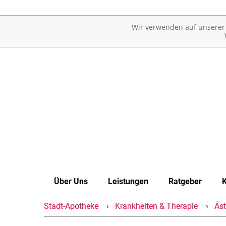
Wir verwenden auf unserer W
Über Uns
Leistungen
Ratgeber
K
Stadt-Apotheke
Krankheiten & Therapie
Äst
Unser Team
Übersicht
Erkrankungen im Alter