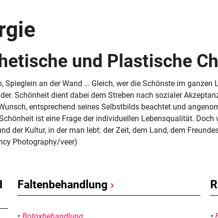
Schwangerschaft
rgie
Geburt und Stillzeit
Kinderkrankheiten
hetische und Plastische Ch
n, Spieglein an der Wand … Gleich, wer die Schönste im ganzen La
der. Schönheit dient dabei dem Streben nach sozialer Akzeptanz
unsch, entsprechend seines Selbstbilds beachtet und angenom
Schönheit ist eine Frage der individuellen Lebensqualität. Doch 
nd der Kultur, in der man lebt: der Zeit, dem Land, dem Freundes
ancy Photography/veer)
d
Faltenbehandlung
›
R
Botoxbehandlung