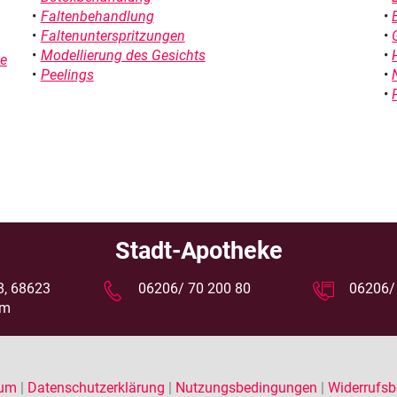
Faltenbehandlung
Faltenunterspritzungen
Modellierung des Gesichts
ie
Peelings
Stadt-Apotheke
18, 68623
06206/ 70 200 80
06206/
im
sum
|
Datenschutzerklärung
|
Nutzungsbedingungen
|
Widerrufsb